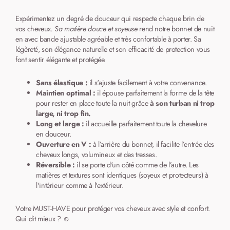
Expérimentez un degré de douceur qui
respecte
chaque
brin
de
vos
cheveux
. Sa matière
douce
et
soyeuse
rend notre
bonnet de
nuit
en
avec
bande
ajustable
agréable et très
confortable à porter. Sa
légèreté, son élégance naturelle
et
son efficacité de protection vous
font sentir élégante et protégée.
Sans élastique :
il s'ajuste facilement à votre convenance.
Maintien optimal :
il épouse parfaitement la forme de la tête
pour rester en place toute la nuit grâce
à son turban ni trop
large, ni trop fin.
Long et large :
il accueille parfaitement toute la chevelure
en douceur.
Ouverture en V :
à l’arrière du bonnet, il facilite l’entrée des
cheveux longs, volumineux et des tresses.
Réversible :
il
se porte d'un côté comme de l’autre. Les
matières et textures sont identiques (soyeux et protecteurs) à
l'intérieur comme à l'extérieur.
Votre MUST-HAVE pour protéger vos cheveux avec style et confort.
Qui dit mieux ?
☺️