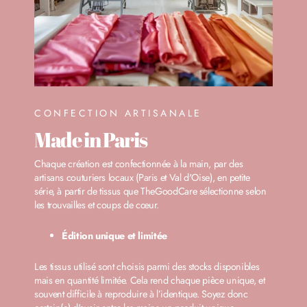
CONFECTION ARTISANALE
Made in Paris
Chaque création est confectionnée à la main, par des
artisans couturiers locaux (Paris et Val d'Oise), en petite
série, à partir de tissus que TheGoodCare sélectionne selon
les trouvailles et coups de cœur.
Édition unique et limitée
Les tissus utilisé sont choisis parmi des stocks disponibles
mais en quantité limitée. Cela rend chaque pièce unique, et
souvent difficile à reproduire à l’identique. Soyez donc