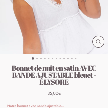
FER
(ESC
Bonnet de nuit en satin AVEC
BANDE AJUSTABLE bleuet -
ÉLYSORE
35,00€
Prix
normal
Notre bonnet avec
bande
ajustable...