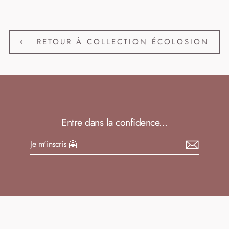
⟵ RETOUR À COLLECTION ÉCOLOSION
Entre dans la confidence...
Je
S'inscrire
m'inscris
🤗