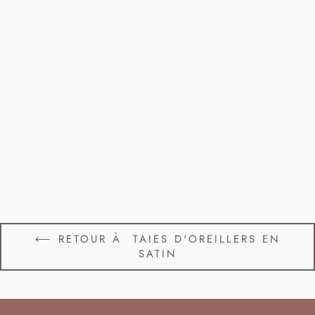
Taie d'oreiller en satin ALBA vieux
rose
À partir de 30,00€
⟵ RETOUR À TAIES D'OREILLERS EN
SATIN