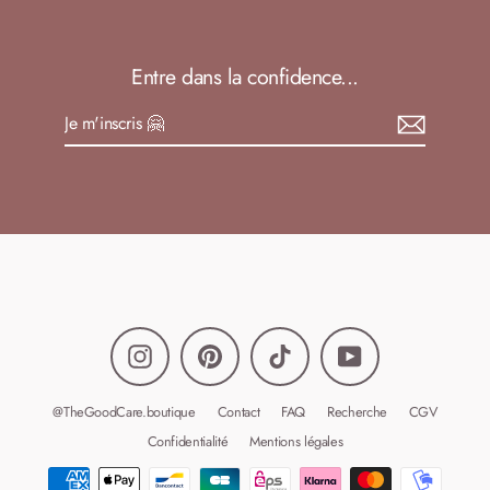
Entre dans la confidence...
Je
S'inscrire
m'inscris
🤗
Instagram
Pinterest
TikTok
YouTube
@TheGoodCare.boutique
Contact
FAQ
Recherche
CGV
Confidentialité
Mentions légales