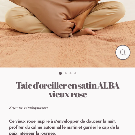
FER
(ESC
Taie d'oreiller en satin ALBA
vieux rose
Soyeuse
et
voluptueuse...
Ce vieux rose inspire à s'envelopper
de
douceur
la nuit
,
profiter
du calme automnal le
matin
et garder
le
cap
de
la
paix
intérieur la
journée.