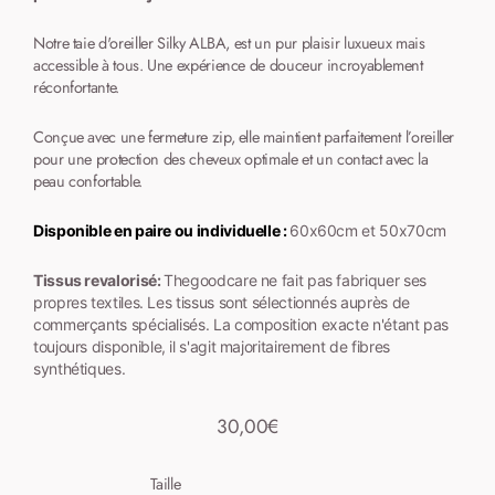
Notre taie
d'oreiller
Silky ALBA, est un pur plaisir luxueux mais
accessible à tous. Une expérience de douceur incroyablement
réconfortante.
Conçue avec une fermeture zip, elle maintient parfaitement l’oreiller
pour une protection des cheveux optimale et un contact avec la
peau confortable.
Disponible en paire ou individuelle :
60x60cm et 50x70cm
Tissus
revalorisé:
Thegoodcare ne fait pas fabriquer ses
propres textiles.
Les
tissus sont
sélectionnés auprès de
commerçants spécialisés. La
composition
exacte
n'étant
pas
toujours
disponible, il s'agit majoritairement de fibres
synthétiques.
30,00€
Prix
normal
Taille