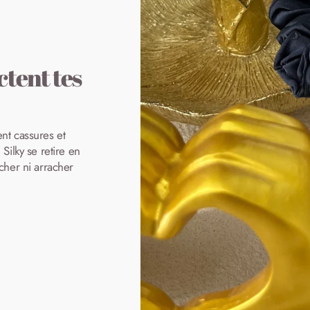
ctent tes
ent cassures et
ilky se retire en
ocher ni arracher