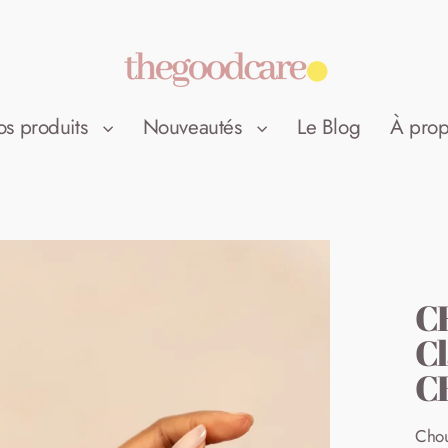
s produits
Nouveautés
Le Blog
À pro
C
Cl
C
Chou