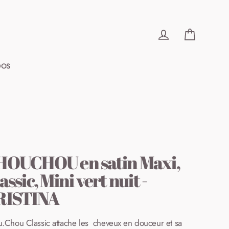
Panier
Se connecter
pos
HOUCHOU en satin Maxi,
assic, Mini vert nuit -
RISTINA
.Chou Classic attache les
cheveux
en
douceur
et
sa