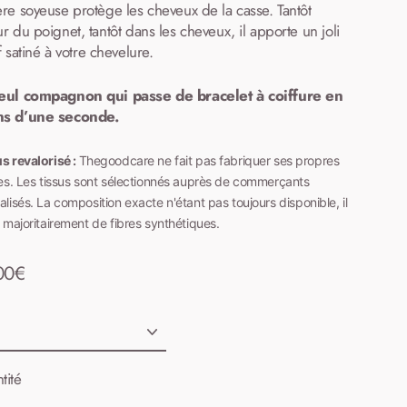
ère soyeuse protège les cheveux de la casse.
Tantôt
ur du poignet, tantôt dans les cheveux,
il
apporte un
joli
f satiné à
votre
chevelure.
eul compagnon qui passe de bracelet à coiffure en
s d’une seconde.
s revalorisé :
Thegoodcare ne fait pas fabriquer ses propres
es.
Les tissus sont sélectionnés auprès de commerçants
alisés. La composition exacte n'étant pas toujours disponible, il
t majoritairement de fibres synthétiques.
00€
otion
al
tité